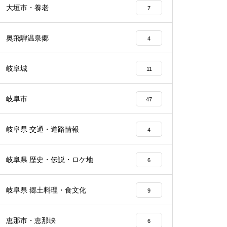
大垣市・養老
7
奥飛騨温泉郷
4
岐阜城
11
岐阜市
47
岐阜県 交通・道路情報
4
岐阜県 歴史・伝説・ロケ地
6
岐阜県 郷土料理・食文化
9
恵那市・恵那峡
6