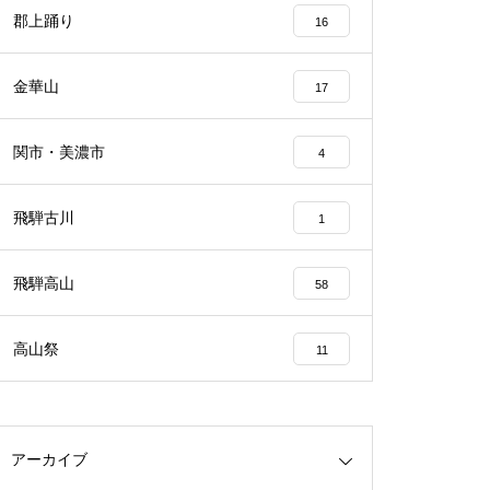
郡上踊り
16
金華山
17
関市・美濃市
4
飛騨古川
1
飛騨高山
58
高山祭
11
アーカイブ