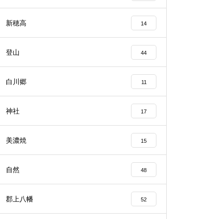
新穂高
14
登山
44
白川郷
11
神社
17
美濃焼
15
自然
48
郡上八幡
52