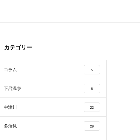
カテゴリー
コラム
5
下呂温泉
8
中津川
22
多治見
29