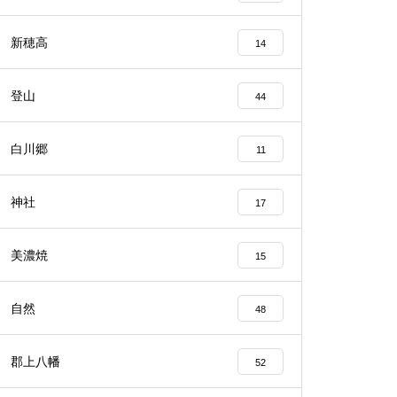
新穂高
14
登山
44
白川郷
11
神社
17
美濃焼
15
自然
48
郡上八幡
52