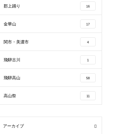
郡上踊り
16
金華山
17
関市・美濃市
4
飛騨古川
1
飛騨高山
58
高山祭
11
アーカイブ