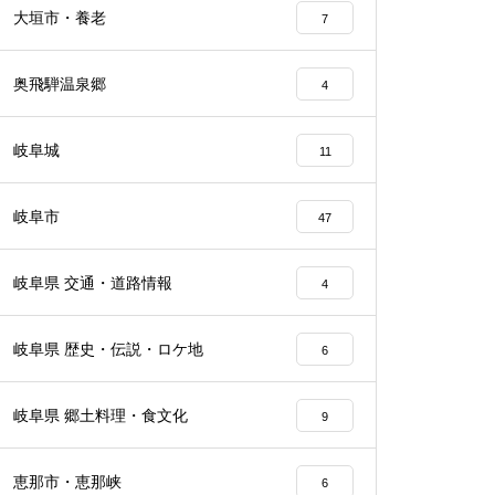
大垣市・養老
7
奥飛騨温泉郷
4
岐阜城
11
岐阜市
47
岐阜県 交通・道路情報
4
岐阜県 歴史・伝説・ロケ地
6
岐阜県 郷土料理・食文化
9
恵那市・恵那峡
6