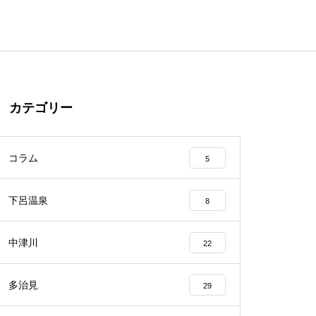
カテゴリー
コラム
5
下呂温泉
8
中津川
22
多治見
29