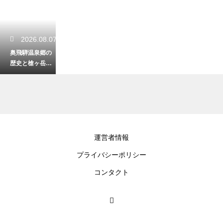
2026.08.07
奥飛騨温泉郷の
歴史と槍ヶ岳の
深い繋がりと
は？知られざる
開湯の物語
2026.08.06
運営者情報
岐阜市の歴史を
プライバシーポリシー
作った斎藤道三
と織田信長！戦
コンタクト
国時代を生き抜
いた武将の足跡
2026.08.06