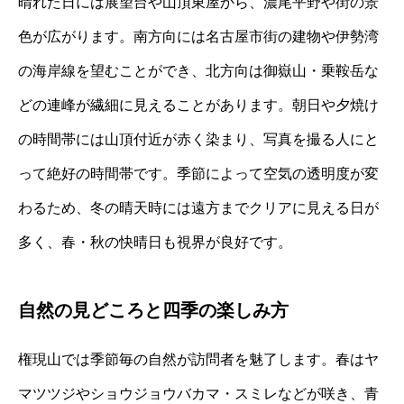
晴れた日には展望台や山頂東屋から、濃尾平野や街の景
色が広がります。南方向には名古屋市街の建物や伊勢湾
の海岸線を望むことができ、北方向は御嶽山・乗鞍岳な
どの連峰が繊細に見えることがあります。朝日や夕焼け
の時間帯には山頂付近が赤く染まり、写真を撮る人にと
って絶好の時間帯です。季節によって空気の透明度が変
わるため、冬の晴天時には遠方までクリアに見える日が
多く、春・秋の快晴日も視界が良好です。
自然の見どころと四季の楽しみ方
権現山では季節毎の自然が訪問者を魅了します。春はヤ
マツツジやショウジョウバカマ・スミレなどが咲き、青