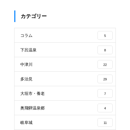
カテゴリー
コラム
5
下呂温泉
8
中津川
22
多治見
29
大垣市・養老
7
奥飛騨温泉郷
4
岐阜城
11