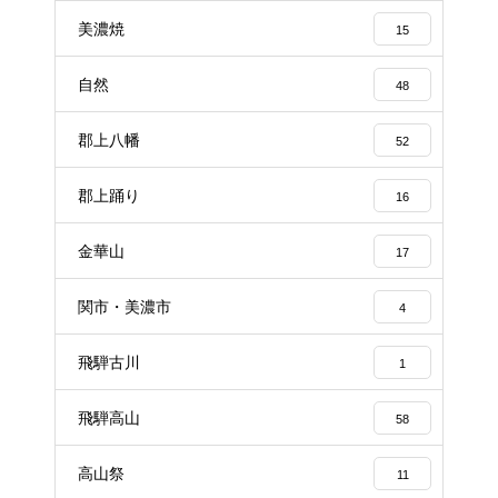
美濃焼
15
自然
48
郡上八幡
52
郡上踊り
16
金華山
17
関市・美濃市
4
飛騨古川
1
飛騨高山
58
高山祭
11