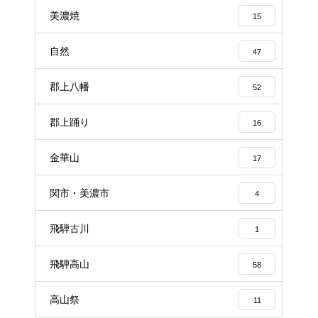
美濃焼
15
自然
47
郡上八幡
52
郡上踊り
16
金華山
17
関市・美濃市
4
飛騨古川
1
飛騨高山
58
高山祭
11