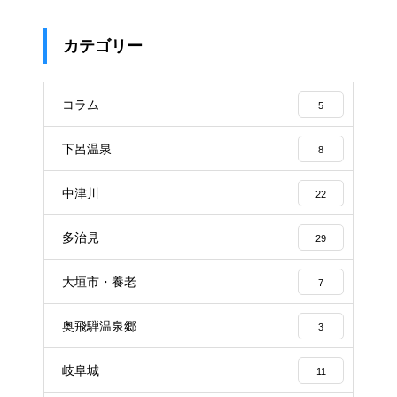
カテゴリー
コラム
5
下呂温泉
8
中津川
22
多治見
29
大垣市・養老
7
奥飛騨温泉郷
3
岐阜城
11