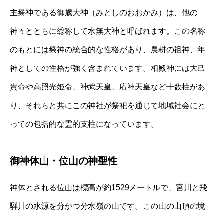
主祭神である御歳大神（みとしのおおかみ）は、他の
神々とともに総称して水無大神と呼ばれます。この名称
のもとには祭神の統合的な性格があり、農耕の祖神、年
神としての性格が強く含まれています。相殿神には大己
貴命や高照光姫命、神武天皇、応神天皇など十数柱があ
り、それらと共にこの神社が祭祀を通じて地域社会にと
っての包括的な霊的支柱になっています。
御神体山・位山の神聖性
神体とされる位山は標高が約1529メートルで、宮川と飛
騨川の水源を分かつ分水嶺の山です。この山の山頂の境