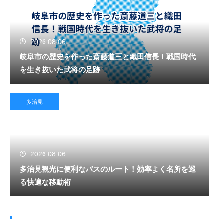
2026.08.06
岐阜市の歴史を作った斎藤道三と織田信長！戦国時代
を生き抜いた武将の足跡
多治見
2026.08.06
多治見観光に便利なバスのルート！効率よく名所を巡
る快適な移動術