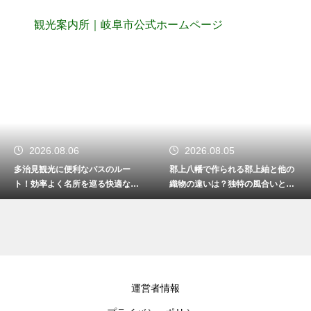
観光案内所｜岐阜市公式ホームページ
2026.08.06
2026.08.05
多治見観光に便利なバスのルー
郡上八幡で作られる郡上紬と他の
ト！効率よく名所を巡る快適な移
織物の違いは？独特の風合いと魅
動術
力を解説
運営者情報