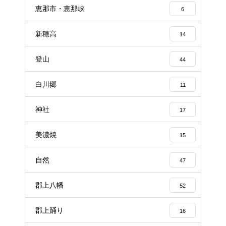
恵那市・恵那峡
6
新穂高
14
登山
44
白川郷
11
神社
17
美濃焼
15
自然
47
郡上八幡
52
郡上踊り
16