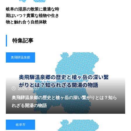
岐阜の湿原の散策に最適な時
期はいつ？貴重な植物や生き
物と触れ合う自然体験
特集記事
奥飛騨温泉郷
2026.08.07
奥飛騨温泉郷の歴史と槍ヶ岳の深い繋がりとは？知ら
れざる開湯の物語
岐阜市