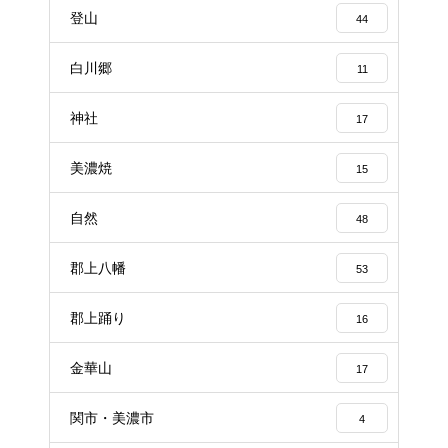
登山
44
白川郷
11
神社
17
美濃焼
15
自然
48
郡上八幡
53
郡上踊り
16
金華山
17
関市・美濃市
4