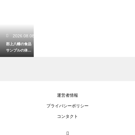
2026.08.08
郡上八幡の食品
サンプルの体験
は予約なしでも
可能？思い出作
りに最適です
2026.08.07
運営者情報
岐阜の静かな湖
プライバシーポリシー
やダム湖でのん
びり散策！水辺
コンタクト
の景色に癒され
る休日プラン