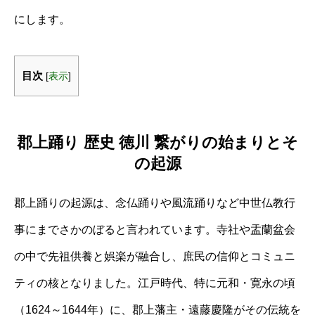
にします。
目次
[
表示
]
郡上踊り 歴史 徳川 繋がりの始まりとそ
の起源
郡上踊りの起源は、念仏踊りや風流踊りなど中世仏教行
事にまでさかのぼると言われています。寺社や盂蘭盆会
の中で先祖供養と娯楽が融合し、庶民の信仰とコミュニ
ティの核となりました。江戸時代、特に元和・寛永の頃
（1624～1644年）に、郡上藩主・遠藤慶隆がその伝統を