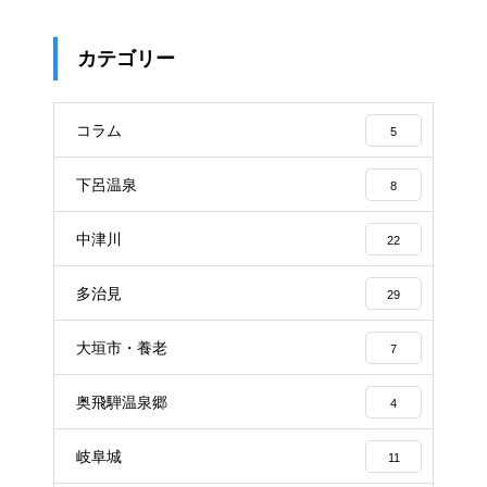
カテゴリー
コラム
5
下呂温泉
8
中津川
22
多治見
29
大垣市・養老
7
奥飛騨温泉郷
4
岐阜城
11