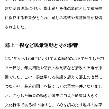
建や治政改革に伴い、郡上踊りを藩の象徴として積極的
に保存する政策がとられ、踊りの格式や運営体制が整備
されました。
郡上一揆など民衆運動とその影響
1754年から1758年にかけて金森頼錦の治下で発生した郡
上一揆は、年貢増徴や請負・検見取など藩政の圧迫が原
因でした。この一揆は単なる抗議を超えて藩主の改易に
つながり、幕府の関与を招くほどの重大事件となりまし
た。こうした民衆の動きが藩主に与えた影響は大きく、
文化行事である郡上踊りも、民心を鎮めたり地域の結束