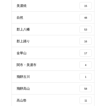
美濃焼
15
自然
48
郡上八幡
53
郡上踊り
16
金華山
17
関市・美濃市
4
飛騨古川
1
飛騨高山
58
高山祭
11