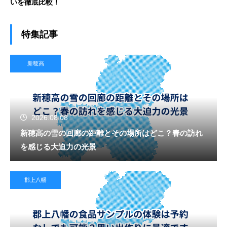
いを徹底比較！
特集記事
新穂高
2026.08.08
新穂高の雪の回廊の距離とその場所はどこ？春の訪れ
を感じる大迫力の光景
郡上八幡