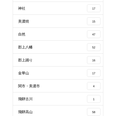
神社
17
美濃焼
15
自然
47
郡上八幡
52
郡上踊り
16
金華山
17
関市・美濃市
4
飛騨古川
1
飛騨高山
58