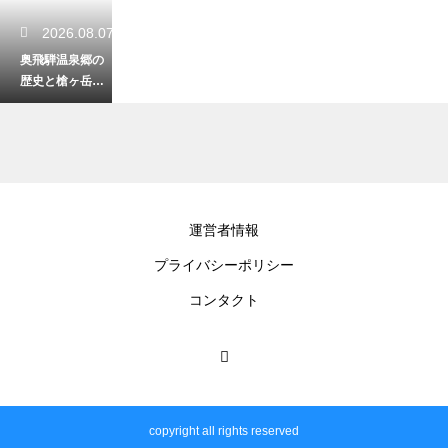
2026.08.07
奥飛騨温泉郷の
歴史と槍ヶ岳の
深い繋がりと
は？知られざる
開湯の物語
2026.08.06
運営者情報
岐阜市の歴史を
プライバシーポリシー
作った斎藤道三
と織田信長！戦
コンタクト
国時代を生き抜
いた武将の足跡
2026.08.06
多治見観光に便
copyright all rights reserved