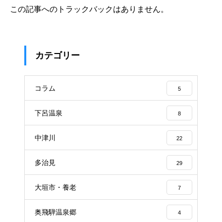
この記事へのトラックバックはありません。
カテゴリー
コラム
5
下呂温泉
8
中津川
22
多治見
29
大垣市・養老
7
奥飛騨温泉郷
4