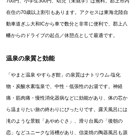
700円、小学生300円、幼児（未就学）は無料。郡上市内
在住の70歳以上割引もあります。アクセスは東海北陸自
動車道ぎふ大和ICから車で数分と非常に便利で、郡上八
幡からのドライブの起点／休憩点として最適です。
温泉の泉質と効能
「やまと温泉 やすらぎ館」の泉質はナトリウム‐塩化
物・炭酸水素塩泉で、中性・低張性のお湯です。神経
痛・筋肉痛・慢性消化器病などに効能があり、体の芯か
ら温まりたい旅の終わりにぴったりです。露天風呂には
滝のような景観「あやめぐさ」、滑り台風の「後朝の
恋」などユニークな浴槽があり、信楽焼の陶器風呂も源