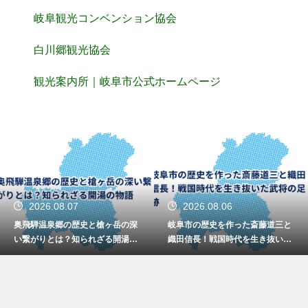
岐阜観光コンベンション協会
白川郷観光協会
観光案内所｜岐阜市公式ホームページ
2026.08.07
2026.08.06
奥飛騨温泉郷の歴史と槍ヶ岳の深
岐阜市の歴史を作った斎藤道三と
い繋がりとは？知られざる開湯の
織田信長！戦国時代を生き抜いた
物語
武将の足跡