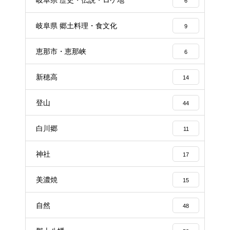
6
岐阜県 郷土料理・食文化
9
恵那市・恵那峡
6
新穂高
14
登山
44
白川郷
11
神社
17
美濃焼
15
自然
48