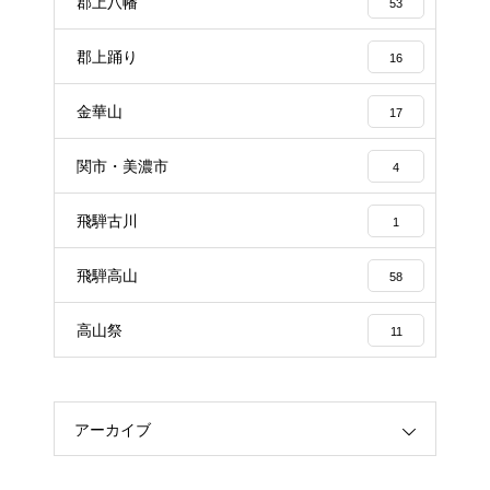
郡上八幡
53
郡上踊り
16
金華山
17
関市・美濃市
4
飛騨古川
1
飛騨高山
58
高山祭
11
アーカイブ