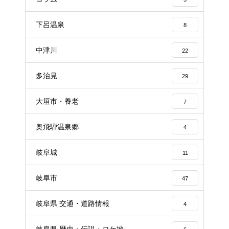
下呂温泉
8
中津川
22
多治見
29
大垣市・養老
7
奥飛騨温泉郷
4
岐阜城
11
岐阜市
47
岐阜県 交通・道路情報
4
岐阜県 歴史・伝説・ロケ地