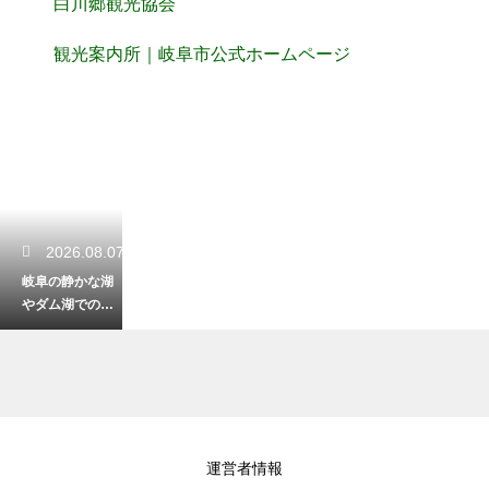
白川郷観光協会
観光案内所｜岐阜市公式ホームページ
2026.08.07
岐阜の静かな湖
やダム湖でのん
びり散策！水辺
の景色に癒され
る休日プラン
2026.08.07
運営者情報
奥飛騨温泉郷の