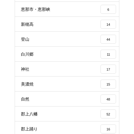
恵那市・恵那峡
6
新穂高
14
登山
44
白川郷
11
神社
17
美濃焼
15
自然
48
郡上八幡
52
郡上踊り
16