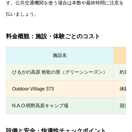
す。公共交通機関を使う場合は本数や最終時間に注意を
払いましょう。
料金概観：施設・体験ごとのコスト
施設名
ひるがの高原 牧歌の里（グリーンシーズン）
約1,2
Outdoor Village 373
体験
N.A.O.明野高原キャンプ場
宿泊
設備と安全・快適性チェックポイント