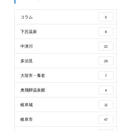
コラム
5
下呂温泉
8
中津川
22
多治見
29
大垣市・養老
7
奥飛騨温泉郷
4
岐阜城
11
岐阜市
47