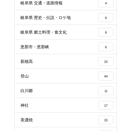
岐阜県 交通・道路情報
4
岐阜県 歴史・伝説・ロケ地
6
岐阜県 郷土料理・食文化
9
恵那市・恵那峡
6
新穂高
15
登山
44
白川郷
11
神社
17
美濃焼
15