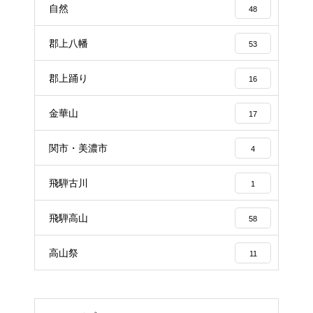
自然
48
郡上八幡
53
郡上踊り
16
金華山
17
関市・美濃市
4
飛騨古川
1
飛騨高山
58
高山祭
11