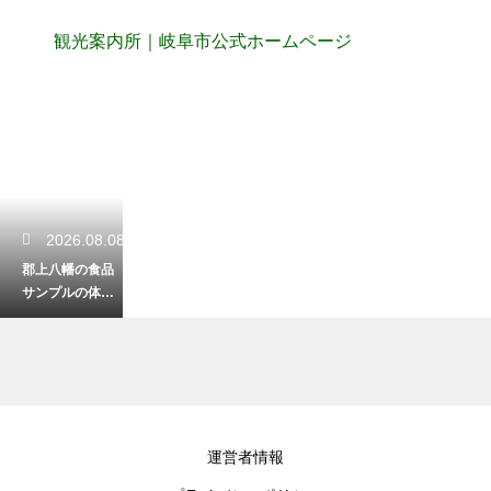
観光案内所｜岐阜市公式ホームページ
2026.08.08
郡上八幡の食品
サンプルの体験
は予約なしでも
可能？思い出作
りに最適です
2026.08.07
運営者情報
岐阜の静かな湖