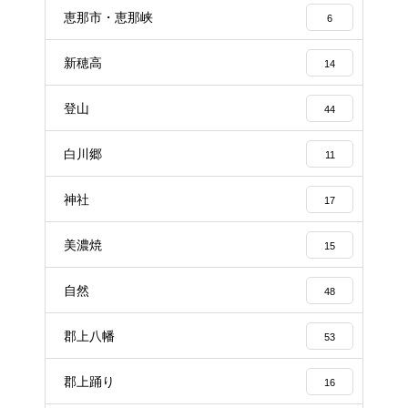
恵那市・恵那峡
6
新穂高
14
登山
44
白川郷
11
神社
17
美濃焼
15
自然
48
郡上八幡
53
郡上踊り
16