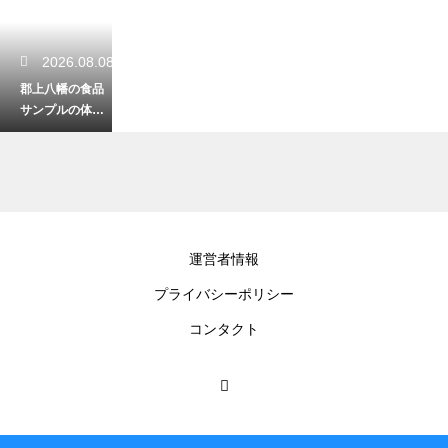
2026.08.08
郡上八幡の食品
サンプルの体験
は予約なしでも
可能？思い出作
りに最適です
2026.08.07
運営者情報
岐阜の静かな湖
プライバシーポリシー
やダム湖でのん
びり散策！水辺
コンタクト
の景色に癒され
る休日プラン
2026.08.07