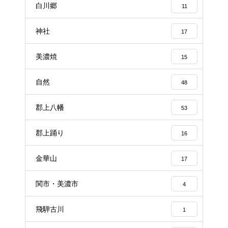
白川郷
11
神社
17
美濃焼
15
自然
48
郡上八幡
53
郡上踊り
16
金華山
17
関市・美濃市
4
飛騨古川
1