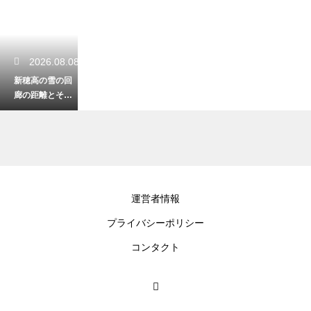
2026.08.08
新穂高の雪の回
廊の距離とその
場所はどこ？春
の訪れを感じる
大迫力の光景
2026.08.08
運営者情報
郡上八幡の食品
プライバシーポリシー
サンプルの体験
は予約なしでも
コンタクト
可能？思い出作
りに最適です