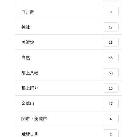
白川郷
11
神社
17
美濃焼
15
自然
48
郡上八幡
53
郡上踊り
16
金華山
17
関市・美濃市
4
飛騨古川
1