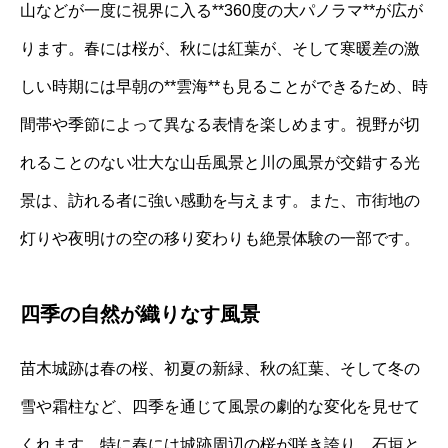
山などが一度に視界に入る**360度の大パノラマ**が広が
ります。春には桜が、秋には紅葉が、そして寒暖差の激
しい時期には早朝の**雲海**も見ることができるため、時
間帯や季節によって異なる表情を楽しめます。視野が切
れることのない壮大な山岳風景と川の風景が交錯する光
景は、訪れる者に強い感動を与えます。また、市街地の
灯りや夜明けの空の移り変わりも絶景体験の一部です。
四季の自然が織りなす風景
苗木城跡は春の桜、初夏の新緑、秋の紅葉、そして冬の
雪や霜柱など、四季を通じて風景の劇的な変化を見せて
くれます。特に春には城跡周辺の桜が咲き誇り、石垣と