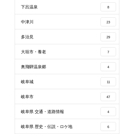
下呂温泉
8
中津川
23
多治見
29
大垣市・養老
7
奥飛騨温泉郷
4
岐阜城
11
岐阜市
47
岐阜県 交通・道路情報
4
岐阜県 歴史・伝説・ロケ地
6