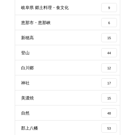
岐阜県 郷土料理・食文化
9
恵那市・恵那峡
6
新穂高
15
登山
44
白川郷
12
神社
17
美濃焼
15
自然
48
郡上八幡
53