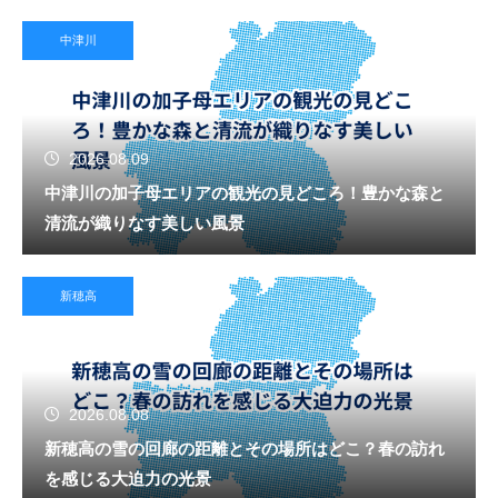
中津川
2026.08.09
中津川の加子母エリアの観光の見どころ！豊かな森と
清流が織りなす美しい風景
新穂高
2026.08.08
新穂高の雪の回廊の距離とその場所はどこ？春の訪れ
を感じる大迫力の光景