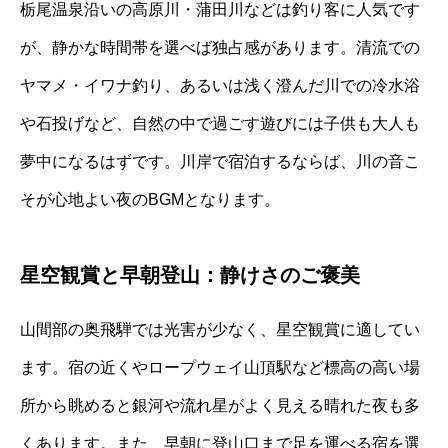
栃尾温泉沿いの高原川・蒲田川などは釣り客に人気です
が、静かな時間帯を選べば独占感があります。清流での
ヤマメ・イワナ釣り、あるいは浅く澄んだ川での冷水浴
や石投げなど、自然の中で過ごす遊びには子供も大人も
夢中になるはずです。川岸で宿泊するならば、川の音こ
そが心地よい夜のBGMとなります。
星空観賞と早朝登山：静けさのご褒美
山間部の奥飛騨では光害が少なく、星空観賞に適してい
ます。宿の近くやロープウェイ山頂駅など標高の高い場
所から眺めると銀河や流れ星がよく見える晴れた夜も多
くあります。また、早朝に登山口まで足を運べる宿を選