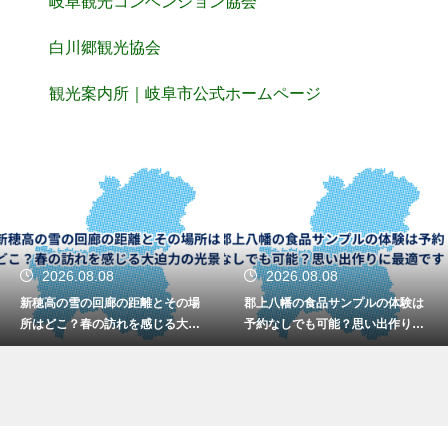
岐阜観光コンベンション協会
白川郷観光協会
観光案内所｜岐阜市公式ホームページ
2026.08.08
2026.08.08
新穂高の雪の回廊の距離とその場
郡上八幡の食品サンプルの体験は
所はどこ？春の訪れを感じる大迫
予約なしでも可能？思い出作りに
力の光景
最適です