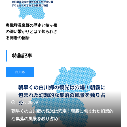
奥飛騨温泉郷の歴史と槍ヶ岳
の深い繋がりとは？知られざ
る開湯の物語
特集記事
白川郷
2026.08.09
朝早くの白川郷の観光は穴場！朝霧に包まれた幻想的
な集落の風景を独り占め