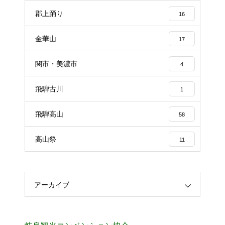
郡上踊り
16
金華山
17
関市・美濃市
4
飛騨古川
1
飛騨高山
58
高山祭
11
アーカイブ