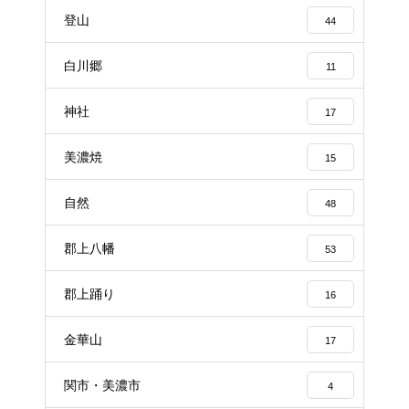
登山
44
白川郷
11
神社
17
美濃焼
15
自然
48
郡上八幡
53
郡上踊り
16
金華山
17
関市・美濃市
4