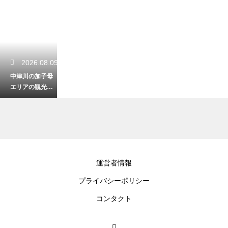
2026.08.09
中津川の加子母
エリアの観光の
見どころ！豊か
な森と清流が織
りなす美しい風
景
2026.08.08
運営者情報
新穂高の雪の回
プライバシーポリシー
廊の距離とその
場所はどこ？春
コンタクト
の訪れを感じる
大迫力の光景