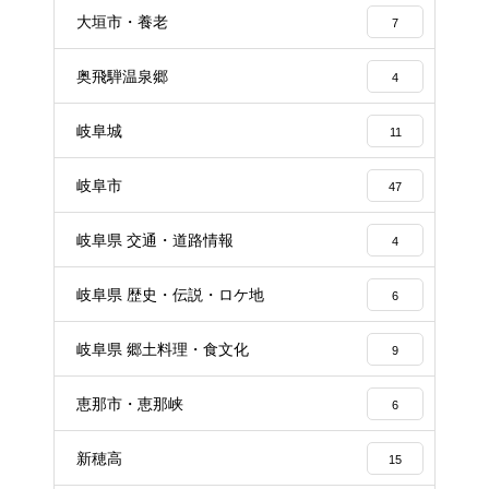
大垣市・養老
7
奥飛騨温泉郷
4
岐阜城
11
岐阜市
47
岐阜県 交通・道路情報
4
岐阜県 歴史・伝説・ロケ地
6
岐阜県 郷土料理・食文化
9
恵那市・恵那峡
6
新穂高
15